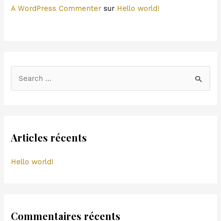
A WordPress Commenter
sur
Hello world!
R
e
c
h
e
Articles récents
r
c
Hello world!
h
e
r
Commentaires récents