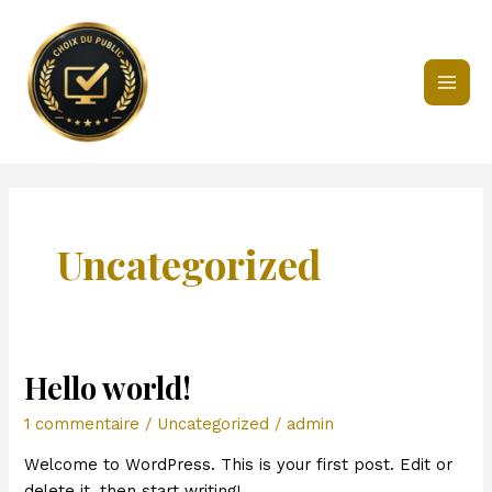
Aller
au
contenu
MAI
MEN
Uncategorized
Hello world!
1 commentaire
/
Uncategorized
/
admin
Welcome to WordPress. This is your first post. Edit or
delete it, then start writing!